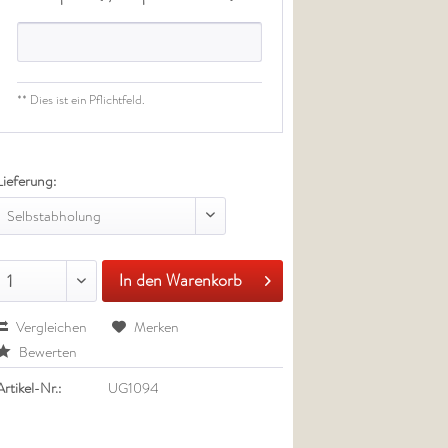
** Dies ist ein Pflichtfeld.
Lieferung:
Selbstabholung
In den Warenkorb
1
Vergleichen
Merken
Bewerten
Artikel-Nr.:
UG1094