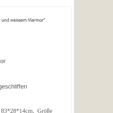
t und weissem Marmor"
or
geschliffen
l 83*28*14cm, Größe