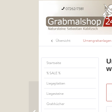
07262/7381
Übersicht
Urnengrabanlagen
U
Startseite
w
% SALE %
Liegeplatten
Liegesteine
Grabbücher