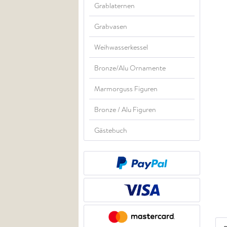
Grablaternen
Grabvasen
Weihwasserkessel
Bronze/Alu Ornamente
Marmorguss Figuren
Bronze / Alu Figuren
Gästebuch