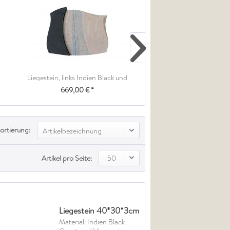
Liegestein, links Indien Black und
Liegestein, Orion und Ind
rechts Raw...
Granit 50cm...
669,00 € *
859,00 € *
ortierung:
Artikelbezeichnung
Artikel pro Seite:
50
Liegestein 40*30*3cm
Material: Indien Black