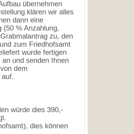
 Aufbau übernehmen
stellung klären wir alles
nen dann eine
g (50 % Anzahlung,
 Grabmalantrag zu, den
 und zum Friedhofsamt
liefert wurde fertigen
g an und senden Ihnen
g von dem
 auf.
len würde dies 390,-
l.
ofsamt), dies können