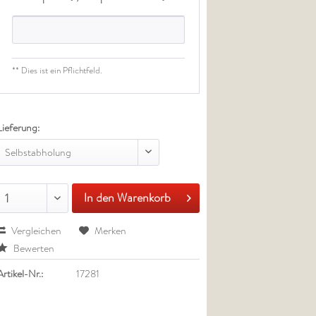
** Dies ist ein Pflichtfeld.
Lieferung:
Selbstabholung
In den Warenkorb
1
Vergleichen
Merken
Bewerten
Artikel-Nr.:
17281