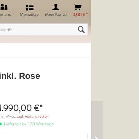
er uns
Merkzettel
Mein Konto
0,00 € *
inkl. Rose
1.990,00 €*
inkl. MwSt.
zzgl. Versandkosten
Lieferzeit ca. 120 Werktage