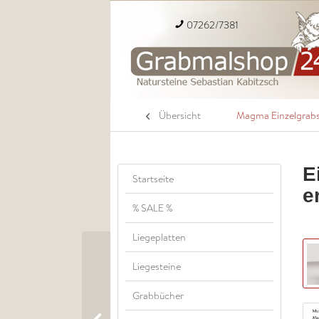
07262/7381
Übersicht
Magma Einzelgrabs
E
Startseite
e
% SALE %
Liegeplatten
Liegesteine
Grabbücher