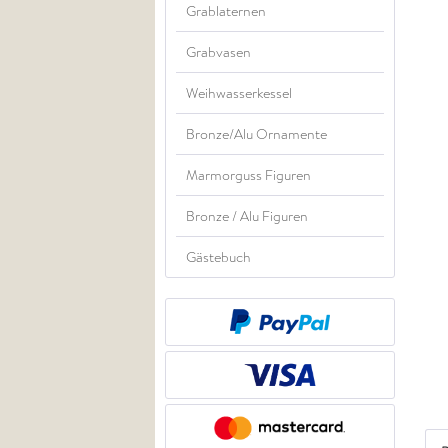
Grablaternen
Grabvasen
Weihwasserkessel
Bronze/Alu Ornamente
Marmorguss Figuren
Bronze / Alu Figuren
Gästebuch