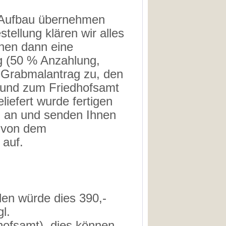
 Aufbau übernehmen
stellung klären wir alles
nen dann eine
g (50 % Anzahlung,
 Grabmalantrag zu, den
 und zum Friedhofsamt
liefert wurde fertigen
g an und senden Ihnen
g von dem
 auf.
len würde dies 390,-
l.
ofsamt), dies können