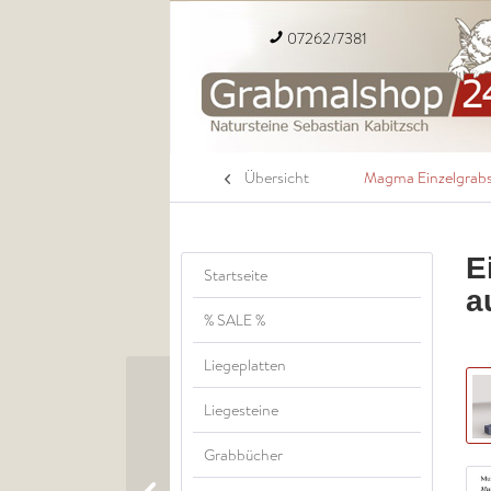
07262/7381
Übersicht
Magma Einzelgrabs
E
Startseite
a
% SALE %
Liegeplatten
Liegesteine
Grabbücher