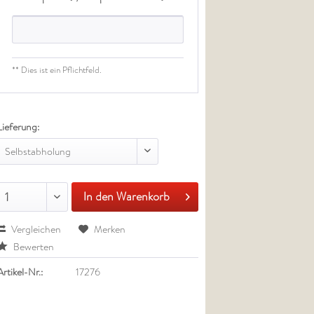
** Dies ist ein Pflichtfeld.
Lieferung:
Selbstabholung
In den Warenkorb
1
Vergleichen
Merken
Bewerten
Artikel-Nr.:
17276