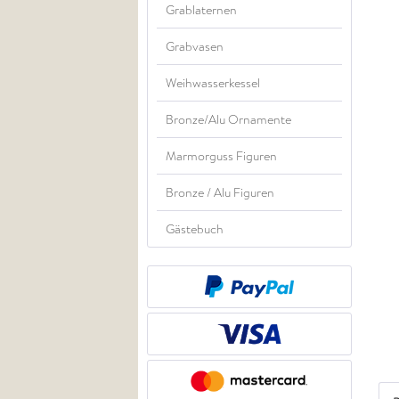
Grablaternen
Grabvasen
Weihwasserkessel
Bronze/Alu Ornamente
Marmorguss Figuren
Bronze / Alu Figuren
Gästebuch