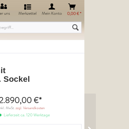
er uns
Merkzettel
Mein Konto
0,00 € *
it
. Sockel
2.890,00 €*
inkl. MwSt.
zzgl. Versandkosten
Lieferzeit ca. 120 Werktage