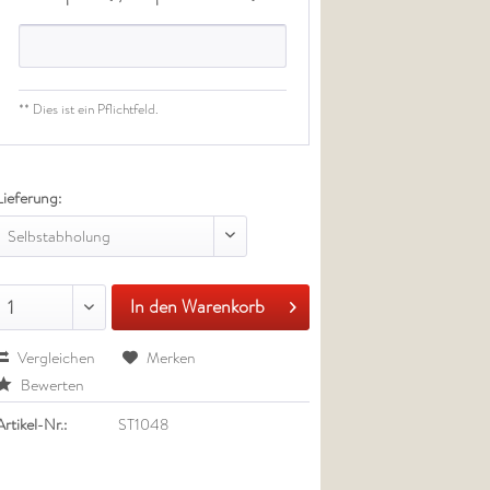
** Dies ist ein Pflichtfeld.
Lieferung:
Selbstabholung
In den Warenkorb
1
Vergleichen
Merken
Bewerten
Artikel-Nr.:
ST1048