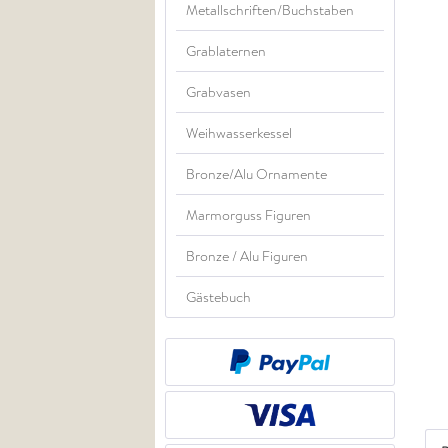
Metallschriften/Buchstaben
Grablaternen
Grabvasen
Weihwasserkessel
Bronze/Alu Ornamente
Marmorguss Figuren
Bronze / Alu Figuren
Gästebuch