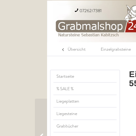
07262/7381
Übersicht
Einzelgrabsteine
E
Startseite
5
% SALE %
Liegeplatten
Liegesteine
Grabbücher