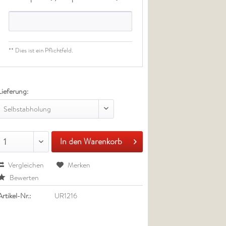
** Dies ist ein Pflichtfeld.
Lieferung:
Selbstabholung
In den Warenkorb
1
Vergleichen
Merken
Bewerten
Artikel-Nr.:
UR1216