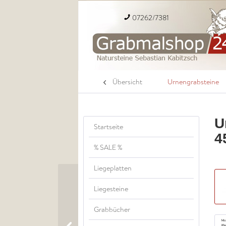
07262/7381
Übersicht
Urnengrabsteine
U
Startseite
4
% SALE %
Liegeplatten
Liegesteine
Grabbücher