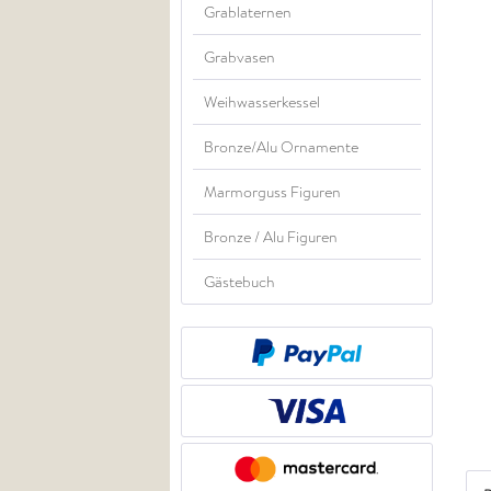
Grablaternen
Grabvasen
Weihwasserkessel
Bronze/Alu Ornamente
Marmorguss Figuren
Bronze / Alu Figuren
Gästebuch