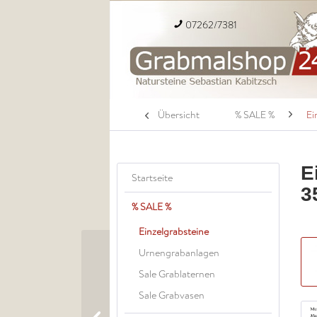
07262/7381
Übersicht
% SALE %
Ei
E
Startseite
3
% SALE %
Einzelgrabsteine
Urnengrabanlagen
Sale Grablaternen
Sale Grabvasen