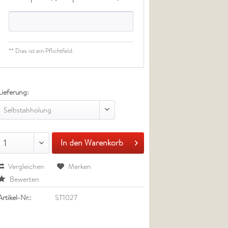
** Dies ist ein Pflichtfeld.
Lieferung:
Selbstabholung
In den Warenkorb
1
Vergleichen
Merken
Bewerten
Artikel-Nr.:
ST1027