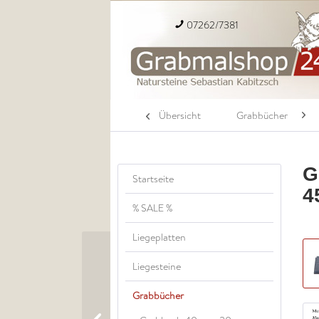
07262/7381
Übersicht
Grabbücher
G
Startseite
4
% SALE %
Liegeplatten
Liegesteine
Grabbücher