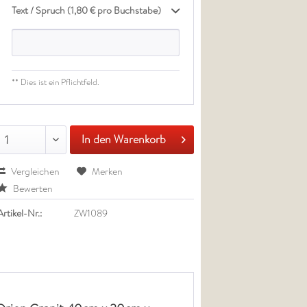
Text / Spruch (1,80 € pro Buchstabe)
** Dies ist ein Pflichtfeld.
In den Warenkorb
1
Vergleichen
Merken
Bewerten
Artikel-Nr.:
ZW1089