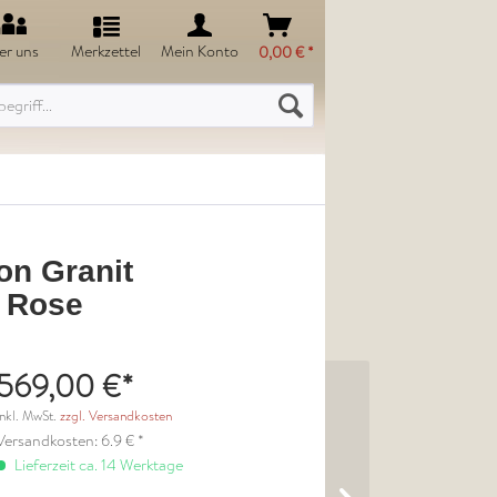
er uns
Merkzettel
Mein Konto
0,00 € *
on Granit
r Rose
569,00 €*
inkl. MwSt.
zzgl. Versandkosten
Versandkosten: 6.9 € *
Lieferzeit ca. 14 Werktage